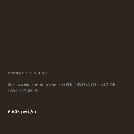
Артикул:
ZL40A.30.1-1
Крышка фрикционных дисков КПП 2BS315A (31 шл.) XCMG
LW500F/ZL50G (А)
6 605
руб.
/шт